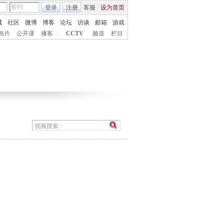
登录
注册
客服
设为首页
城
社区
微博
博客
论坛
访谈
邮箱
游戏
画片
公开课
播客
|
CCTV
频道
栏目