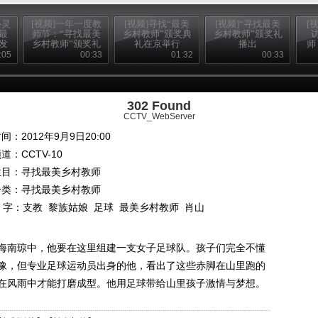
心灵
[视频]一年一度教
[视频]寻找“最美
[视频]“寻找最美
[
最
师节：“寻找最美
乡村教师”颁奖典
乡村教师”颁奖礼
发
乡村教师”颁奖礼
礼在京举行
播出
师
响
播出
吴
:05
00:33
01:32
00:33
302 Found
CCTV_WebServer
间：2012年9月9日20:00
频道：
CCTV-10
栏目：
寻找最美乡村教师
分类：寻找最美乡村教师
 字：
支教
黎族姑娘
足球
最美乡村教师
肖山
海南琼中，他要在这里组建一支女子足球队。孩子们完全不懂
豫，但专业足球运动员出身的他，看出了这些赤脚在山里跑的
在风雨中才能打磨成型。他用足球带给山里孩子激情与梦想。