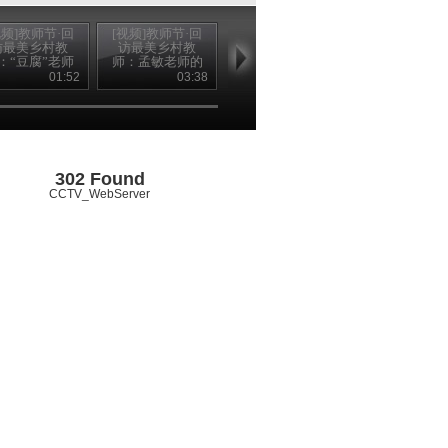
视频]教师节·回
[视频]教师节·回
[视频]教师节·寻
[视频]走基层·
访最美乡村教
访最美乡村教
找“最美乡村教
找最美乡村教
：“豆腐”老师
师：孟敏老师的
师”颁奖典礼：在
马复兴：没有
金城的最好礼
教师节礼物
我眼中你最美
手 也能放飞
01:52
03:38
02:02
06
物
302 Found
CCTV_WebServer