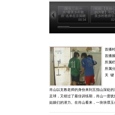
[聚焦三农]十
[视频]【美丽
大“最美乡村教
的力量】寻找
师”名单在京揭晓
美乡村教师引
(20120910)
强烈社会反
00:34
02
首播时
首播
所属
所属
关 键
肖山以支教老师的身份来到五指山深处的
足球，又错过了最佳训练期，肖山一度犹
姑娘们的潜力。在肖山看来，一块块璞玉