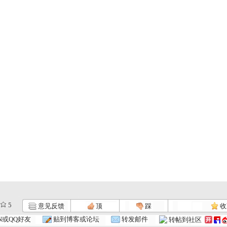
5
意见反馈
顶
踩
收
N或QQ好友
贴到博客或论坛
转发邮件
转帖到社区