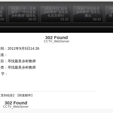
心灵
[视频]一年一度教
[视频]寻找“最美
[视频]“寻找最美
[
最
师节：“寻找最美
乡村教师”颁奖典
乡村教师”颁奖礼
发
乡村教师”颁奖礼
礼在京举行
播出
师
响
播出
吴
:05
00:33
01:32
00:33
302 Found
CCTV_WebServer
间：2012年9月5日14:26
频道：
栏目：
寻找最美乡村教师
分类：寻找最美乡村教师
 字：
【
复制链接
】【
转发邮件
】
302 Found
CCTV_WebServer