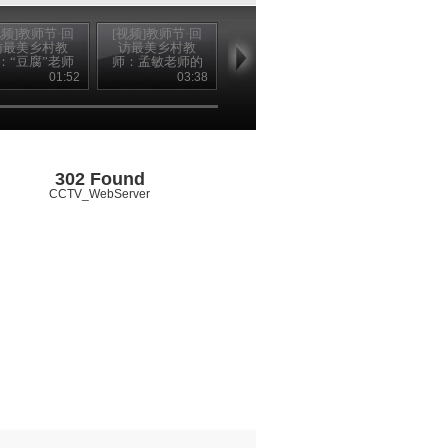
视频]教师节·回
[视频]教师节·回
[视频]教师节·寻
[视频]走基层·
访最美乡村教
访最美乡村教
找“最美乡村教
找最美乡村教
：“豆腐”老师
师：孟敏老师的
师”颁奖典礼：在
马复兴：没有
金城的最好礼
教师节礼物
我眼中你最美
手 也能放飞
01:52
03:38
02:02
06
物
302 Found
CCTV_WebServer