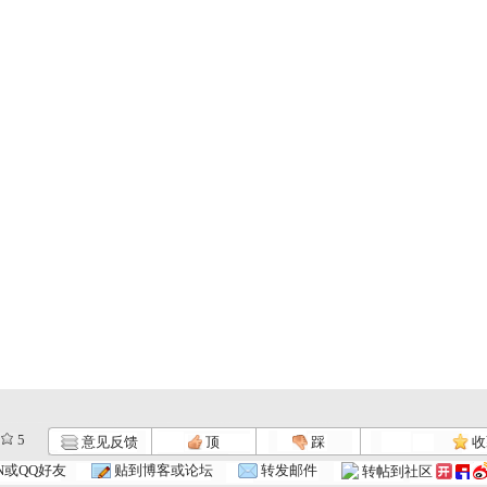
5
意见反馈
顶
踩
收
N或QQ好友
贴到博客或论坛
转发邮件
转帖到社区