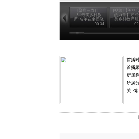
[聚焦三农]十
[视频]【美丽
大“最美乡村教
的力量】寻找
师”名单在京揭晓
美乡村教师引
(20120910)
强烈社会反
00:34
02
首播时
首播
所属
所属
关 键