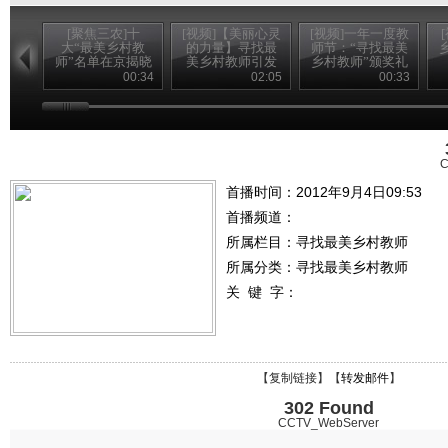
[聚焦三农]十
[视频]【美丽心灵
[视频]一年一度教
大“最美乡村教
的力量】寻找最
师节：“寻找最美
师”名单在京揭晓
美乡村教师引发
乡村教师”颁奖礼
(20120910)
强烈社会反响
播出
00:34
02:05
00:33
C
首播时间：2012年9月4日09:53
首播频道：
所属栏目：
寻找最美乡村教师
所属分类：寻找最美乡村教师
关 键 字：
【
复制链接
】【
转发邮件
】
302 Found
CCTV_WebServer