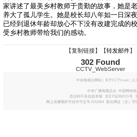
家讲述了最美乡村教师于贵勤的故事，她是
养大了孤儿学生。她是校长却八年如一日深
已经到退休年龄却放心不下没有改建完成的
受乡村教师带给我们的感动。
【
复制链接
】【
转发邮件
】
302 Found
CCTV_WebServer
中央电视台网站
|
关于CCTV.com
|
人
中央广播电视总台 中国网络电
违法和不良信息举报
京ICP证060535号
网上传播视听节目许可证号 0102004
新出网证（京）字0