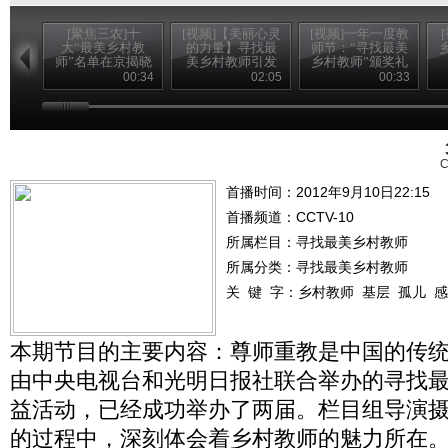
[聚焦三农]十
[视频]【美丽心灵
[视频]一年一度教
大“最美乡村教
的力量】寻找最
师节：“寻找最美
师”名单在京揭晓
美乡村教师引发
乡村教师”颁奖礼
(20120910)
强烈社会反响
播出
00:34
02:05
00:33
C
首播时间：2012年9月10日22:15
首播频道：
CCTV-10
所属栏目：
寻找最美乡村教师
所属分类：寻找最美乡村教师
关 键 字：
乡村教师
基层
孤儿
感
本期节目的主要内容：尊师重教是中国的传统，
由中央电视台和光明日报社联合举办的寻找
益活动，已经成功举办了两届。栏目组导演
的过程中，深刻体会着乡村教师的魅力所在