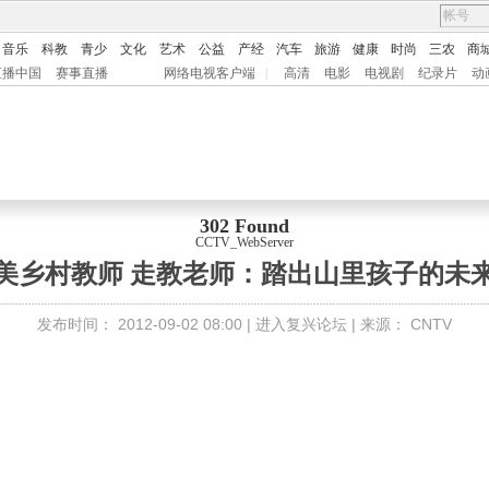
音乐
科教
青少
文化
艺术
公益
产经
汽车
旅游
健康
时尚
三农
商
直播中国
赛事直播
网络电视客户端
|
高清
电影
电视剧
纪录片
动
302 Found
CCTV_WebServer
最美乡村教师 走教老师：踏出山里孩子的未
发布时间：
2012-09-02 08:00 |
进入复兴论坛
| 来源：
CNTV