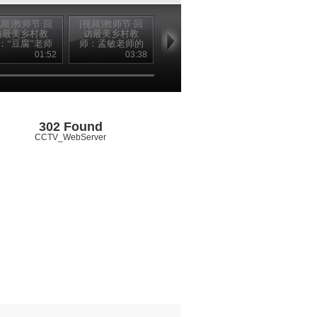
视频]教师节·回
[视频]教师节·回
[视频]教师节·寻
[视频]走基层·
访最美乡村教
访最美乡村教
找“最美乡村教
找最美乡村教
：“豆腐”老师
师：孟敏老师的
师”颁奖典礼：在
马复兴：没有
金城的最好礼
教师节礼物
我眼中你最美
手 也能放飞
01:52
03:38
02:02
06
物
302 Found
CCTV_WebServer