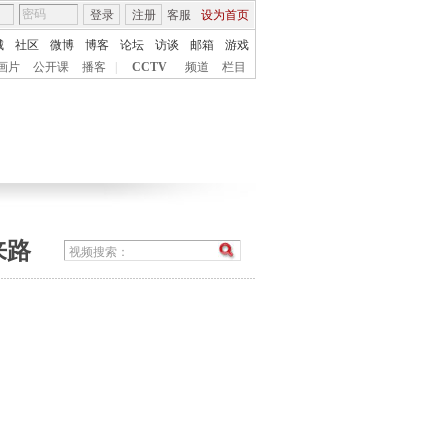
登录
注册
客服
设为首页
城
社区
微博
博客
论坛
访谈
邮箱
游戏
画片
公开课
播客
|
CCTV
频道
栏目
来路