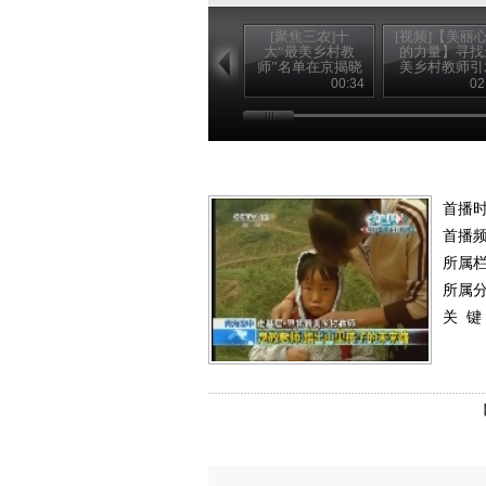
[聚焦三农]十
[视频]【美丽
大“最美乡村教
的力量】寻找
师”名单在京揭晓
美乡村教师引
(20120910)
强烈社会反
00:34
02
首播时
首播
所属
所属
关 键