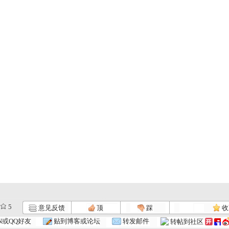
5
意见反馈
顶
踩
收
N或QQ好友
贴到博客或论坛
转发邮件
转帖到社区