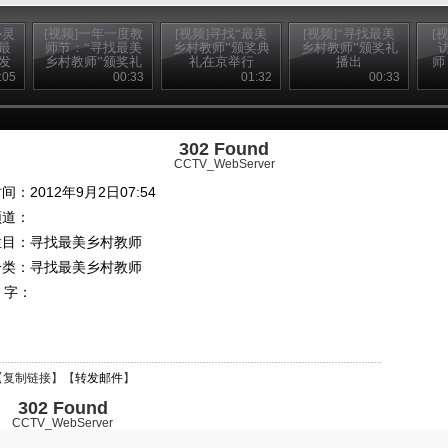
心灵
[视频]一年一度教
[视频]寻找“最美
[视频]“寻找最美
[
最
师节：“寻找最美
乡村教师”颁奖典
乡村教师”颁奖礼
发
乡村教师”颁奖礼
礼在京举行
播出
师
响
播出
吴
:05
00:33
01:32
00:33
302 Found
CCTV_WebServer
间：2012年9月2日07:54
频道：
栏目：
寻找最美乡村教师
分类：寻找最美乡村教师
 字：
【
复制链接
】【
转发邮件
】
302 Found
CCTV_WebServer