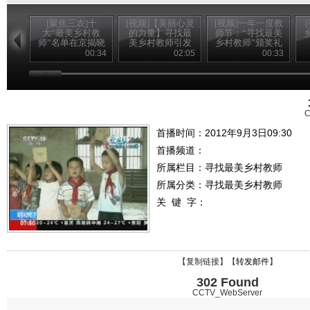
[聚焦三农]十
[视频]【美丽心灵
[视频]一年一度教
大“最美乡村教
的力量】寻找最
师节：“寻找最美
师”名单在京揭晓
美乡村教师引发
乡村教师”颁奖礼
(20120910)
强烈社会反响
播出
00:34
02:05
00:33
C
首播时间：2012年9月3日09:30
首播频道：
所属栏目：
寻找最美乡村教师
所属分类：寻找最美乡村教师
关 键 字：
【
复制链接
】【
转发邮件
】
302 Found
CCTV_WebServer