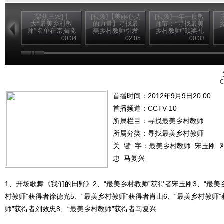
[聚焦三农]十
[视频]【美丽心灵
[视频]一年一度教
大“最美乡村教
的力量】寻找最
师节：“寻找最美
师”名单在京揭晓
美乡村教师引发
乡村教师”颁奖礼
(20120910)
强烈社会反响
播出
00:34
02:05
00:33
C
首播时间：2012年9月9日20:00
首播频道：
CCTV-10
所属栏目：
寻找最美乡村教师
所属分类：寻找最美乡村教师
关 键 字：
最美乡村教师
宋玉刚
忠
马复兴
1、开场歌舞《我们的田野》2、“最美乡村教师”获得者宋玉刚3、“最美
村教师”获得者徐德光5、“最美乡村教师”获得者肖山6、“最美乡村教师
师”获得者刘效忠8、“最美乡村教师”获得者马复兴