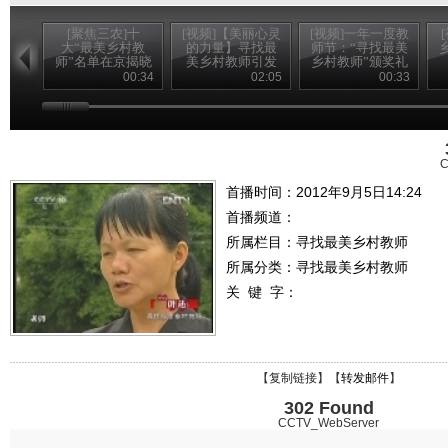
[聚焦三农]十
[视频]【美丽心灵
[视频]一年一度教
大“最美乡村教
的力量】寻找最
师节：“寻找最美
师”名单在京揭晓
美乡村教师引发
乡村教师”颁奖礼
(20120910)
强烈社会反响
播出
00:34
02:05
00:33
C
首播时间：2012年9月5日14:24
首播频道：
所属栏目：
寻找最美乡村教师
所属分类：寻找最美乡村教师
关 键 字：
【
复制链接
】【
转发邮件
】
302 Found
CCTV_WebServer