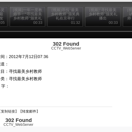
心灵
[视频]一年一度教
[视频]寻找“最美
[视频]“寻找最美
[
最
师节：“寻找最美
乡村教师”颁奖典
乡村教师”颁奖礼
发
乡村教师”颁奖礼
礼在京举行
播出
师
响
播出
吴
:05
00:33
01:32
00:33
302 Found
CCTV_WebServer
间：2012年7月12日07:36
频道：
栏目：
寻找最美乡村教师
分类：寻找最美乡村教师
 字：
【
复制链接
】【
转发邮件
】
302 Found
CCTV_WebServer