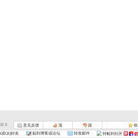
5
意见反馈
顶
踩
收
N或QQ好友
贴到博客或论坛
转发邮件
转帖到社区