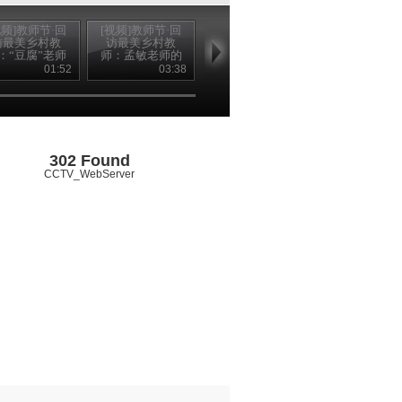
视频]教师节·回
[视频]教师节·回
[视频]教师节·寻
[视频]走基层·
访最美乡村教
访最美乡村教
找“最美乡村教
找最美乡村教
：“豆腐”老师
师：孟敏老师的
师”颁奖典礼：在
马复兴：没有
金城的最好礼
教师节礼物
我眼中你最美
手 也能放飞
01:52
03:38
02:02
06
物
302 Found
CCTV_WebServer