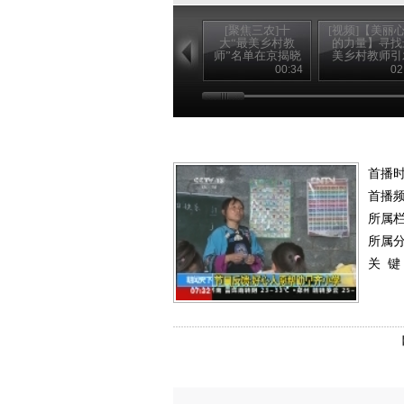
[聚焦三农]十
[视频]【美丽
大“最美乡村教
的力量】寻找
师”名单在京揭晓
美乡村教师引
(20120910)
强烈社会反
00:34
02
首播时
首播
所属
所属
关 键