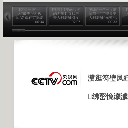
[聚焦三农]十
[视频]【美丽心灵
[视频]一年一度教
大“最美乡村教
的力量】寻找最
师节：“寻找最美
师”名单在京揭晓
美乡村教师引发
乡村教师”颁奖礼
(20120910)
强烈社会反响
播出
00:34
02:05
00:33
瀵逛笉璧凤
绋嶅悗灏