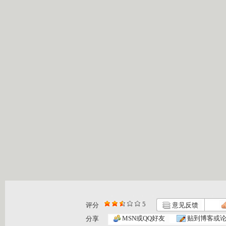
5
评分
意见反馈
MSN或QQ好友
贴到博客或
分享