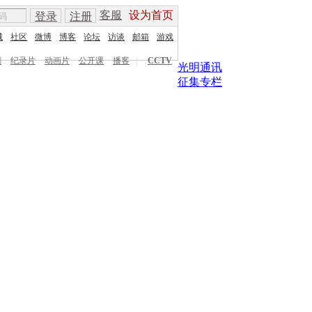
客服
设为首页
登录
注册
城
社区
微博
博客
论坛
访谈
邮箱
游戏
剧
纪录片
动画片
公开课
播客
|
CCTV
光明通讯
征集专栏