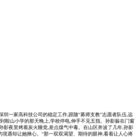
深圳一家高科技公司的稳定工作,跟随“募师支教”志愿者队伍,远
到鞍山小学的那天晚上,学校停电,伸手不见五指。孙影躲在门窗
,孙影夜里烤着炭火睡觉,差点煤气中毒。在山区奔波了几年,孙影
的境遇却让她揪心。“那一双双渴望、期待的眼神,看着让人心疼