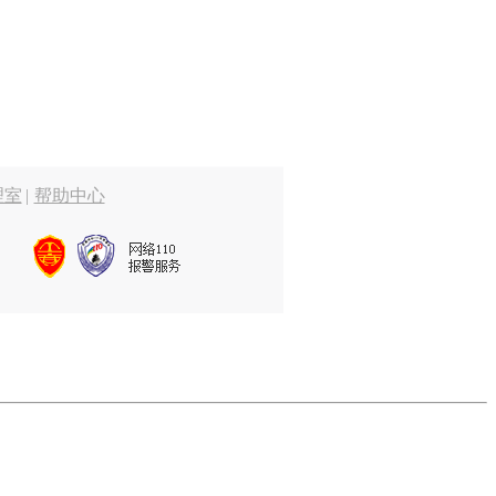
理室
|
帮助中心