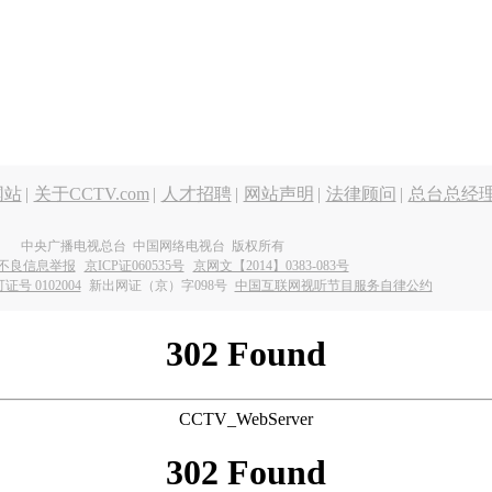
网站
|
关于CCTV.com
|
人才招聘
|
网站声明
|
法律顾问
|
总台总经
中央广播电视总台 中国网络电视台 版权所有
不良信息举报
京ICP证060535号
京网文【2014】0383-083号
 0102004
新出网证（京）字098号
中国互联网视听节目服务自律公约
302 Found
CCTV_WebServer
302 Found