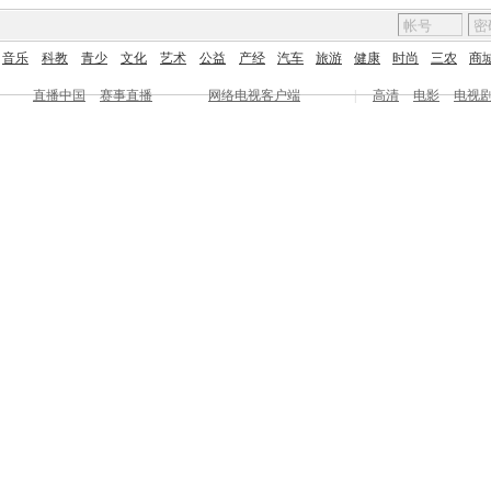
音乐
科教
青少
文化
艺术
公益
产经
汽车
旅游
健康
时尚
三农
商
直播中国
赛事直播
网络电视客户端
|
高清
电影
电视