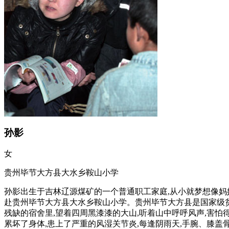
孙影
女
贵州毕节大方县大水乡鞍山小学
孙影出生于吉林辽源煤矿的一个普通职工家庭,从小就梦想像妈妈一
赴贵州毕节大方县大水乡鞍山小学。贵州毕节大方县是国家级贫
残缺的宿舍里,望着四周黑漆漆的大山,听着山中呼呼风声,害怕
累坏了身体,患上了严重的风湿关节炎,每逢阴雨天,手腕、膝