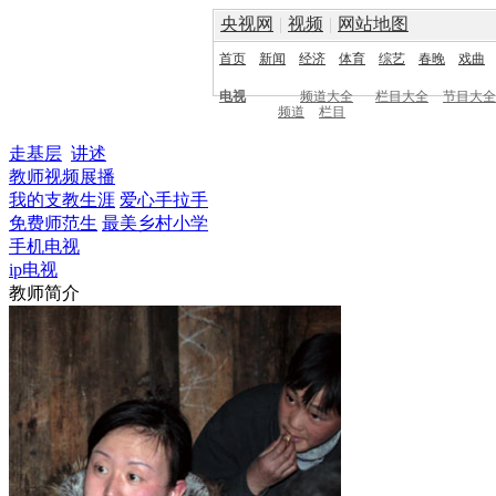
央视网
|
视频
|
网站地图
首页
新闻
经济
体育
综艺
春晚
戏曲
电视
频道大全
栏目大全
节目大全
频道
栏目
走基层
讲述
教师视频展播
我的支教生涯
爱心手拉手
免费师范生
最美乡村小学
手机电视
ip电视
教师简介