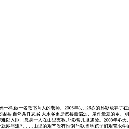
样,做一名教书育人的老师。2006年8月,26岁的孙影放弃了在
困县,自然条件恶劣,大水乡更是该县最偏远、条件最差的乡。刚
得难以入睡。孤身一人在山里支教,孙影曾几度遇险。2008年冬天
盖骨就疼痛难忍……山里的艰辛没有难倒孙影,当地孩子们艰苦求学