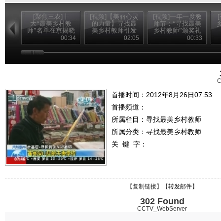
[聚焦三农]十
[视频]【美丽心灵
[视频]一年一度教
大“最美乡村教
的力量】寻找最
师节：“寻找最美
师”名单在京揭晓
美乡村教师引发
乡村教师”颁奖礼
(20120910)
强烈社会反响
播出
00:34
02:05
00:33
C
首播时间：2012年8月26日07:53
首播频道：
所属栏目：
寻找最美乡村教师
所属分类：寻找最美乡村教师
关 键 字：
【
复制链接
】【
转发邮件
】
302 Found
CCTV_WebServer