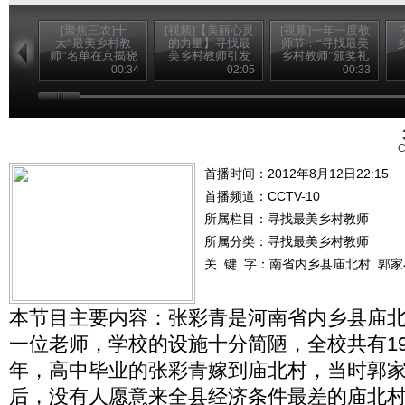
[聚焦三农]十
[视频]【美丽心灵
[视频]一年一度教
大“最美乡村教
的力量】寻找最
师节：“寻找最美
师”名单在京揭晓
美乡村教师引发
乡村教师”颁奖礼
(20120910)
强烈社会反响
播出
00:34
02:05
00:33
C
首播时间：2012年8月12日22:15
首播频道：
CCTV-10
所属栏目：
寻找最美乡村教师
所属分类：寻找最美乡村教师
关 键 字：
南省内乡县庙北村
郭家
本节目主要内容：张彩青是河南省内乡县庙
一位老师，学校的设施十分简陋，全校共有19
年，高中毕业的张彩青嫁到庙北村，当时郭
后，没有人愿意来全县经济条件最差的庙北