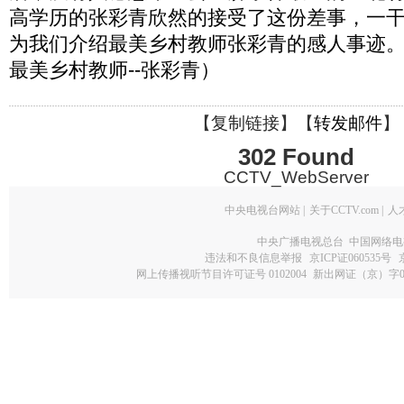
高学历的张彩青欣然的接受了这份差事，一干
为我们介绍最美乡村教师张彩青的感人事迹。（
最美乡村教师--张彩青）
【
复制链接
】【
转发邮件
】
302 Found
CCTV_WebServer
中央电视台网站
|
关于CCTV.com
|
人
中央广播电视总台 中国网络电
违法和不良信息举报
京ICP证060535号
网上传播视听节目许可证号 0102004
新出网证（京）字0