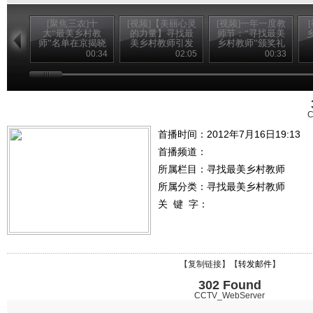
[聚焦三农]十
[视频]【美丽心灵
[视频]一年一度教
大“最美乡村教
的力量】寻找最
师节：“寻找最美
师”名单在京揭晓
美乡村教师引发
乡村教师”颁奖礼
(20120910)
强烈社会反响
播出
00:34
02:05
00:33
C
首播时间：2012年7月16日19:13
首播频道：
所属栏目：
寻找最美乡村教师
所属分类：寻找最美乡村教师
关 键 字：
【
复制链接
】【
转发邮件
】
302 Found
CCTV_WebServer