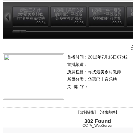
[聚焦三农]十
[视频]【美丽心灵
[视频]一年一度教
大“最美乡村教
的力量】寻找最
师节：“寻找最美
师”名单在京揭晓
美乡村教师引发
乡村教师”颁奖礼
(20120910)
强烈社会反响
播出
00:34
02:05
00:33
C
首播时间：2012年7月16日07:42
首播频道：
所属栏目：
寻找最美乡村教师
所属分类：华语巴士音乐榜
关 键 字：
【
复制链接
】【
转发邮件
】
302 Found
CCTV_WebServer