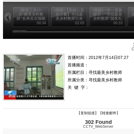
[聚焦三农]十
[视频]【美丽心灵
[视频]一年一度教
大“最美乡村教
的力量】寻找最
师节：“寻找最美
师”名单在京揭晓
美乡村教师引发
乡村教师”颁奖礼
(20120910)
强烈社会反响
播出
00:34
02:05
00:33
C
首播时间：2012年7月14日07:27
首播频道：
所属栏目：
寻找最美乡村教师
所属分类：寻找最美乡村教师
关 键 字：
【
复制链接
】【
转发邮件
】
302 Found
CCTV_WebServer