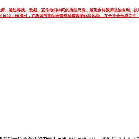
通教师，通过寻找、发掘、宣传他们中间的典型代表，展现乡村教师淡泊名利、执着
4也将于9月9日22：00播出，在教师节期间营造尊师重教的优良风尚，在全社会形成
能看到一位骑着马的中年人日出上山日落下山，来回往返从不间