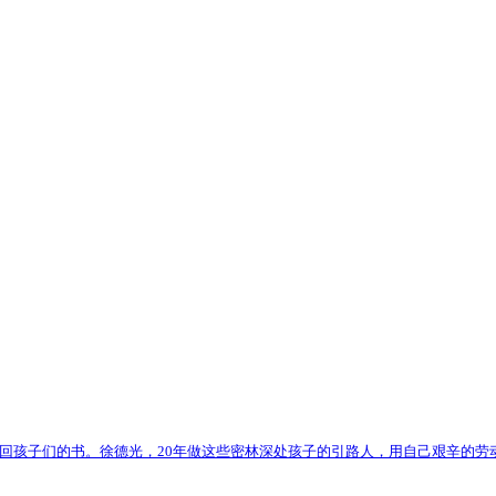
回孩子们的书。徐德光，20年做这些密林深处孩子的引路人，用自己艰辛的劳