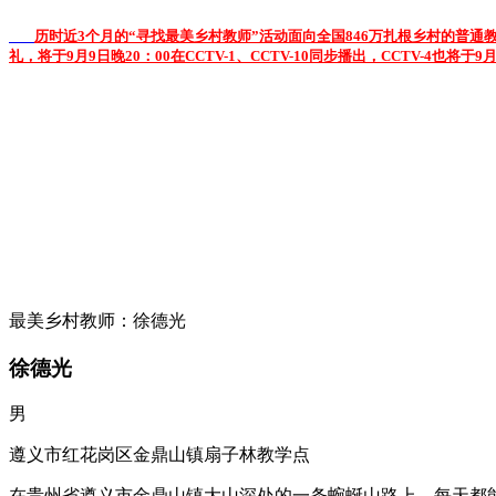
历时近3个月的“寻找最美乡村教师”活动面向全国846万扎根乡村的普
礼，将于9月9日晚20：00在CCTV-1、CCTV-10同步播出，CCTV-
最美乡村教师：徐德光
徐德光
男
遵义市红花岗区金鼎山镇扇子林教学点
在贵州省遵义市金鼎山镇大山深处的一条蜿蜒山路上，每天都