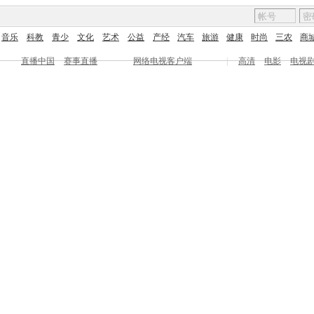
音乐
科教
青少
文化
艺术
公益
产经
汽车
旅游
健康
时尚
三农
商
直播中国
赛事直播
网络电视客户端
|
高清
电影
电视