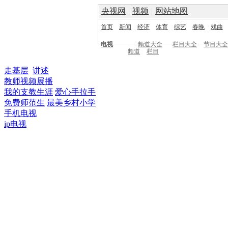
央视网
|
视频
|
网站地图
首页
新闻
经济
体育
综艺
春晚
戏曲
电视
频道大全
栏目大全
节目大全
频道
栏目
走基层
讲述
教师视频展播
我的支教生涯
爱心手拉手
免费师范生
最美乡村小学
手机电视
ip电视