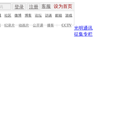
客服
设为首页
登录
注册
城
社区
微博
博客
论坛
访谈
邮箱
游戏
剧
纪录片
动画片
公开课
播客
|
CCTV
光明通讯
征集专栏