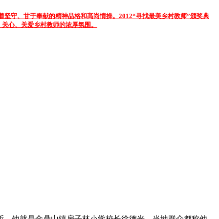
坚守、甘于奉献的精神品格和高尚情操。2012“寻找最美乡村教师”颁奖典
关注、关心、关爱乡村教师的浓厚氛围。
断，他就是金鼎山镇扇子林小学校长徐德光，当地群众都称他