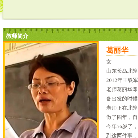
教师简介
葛丽华
女
山东长岛北隍
2012年王
老师葛丽华即
备出发的时候
老师正在北隍
做了四年，自
今年56岁了
到这两件事，