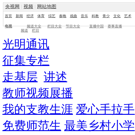
央视网
|
视频
|
网站地图
首页
新闻
经济
体育
综艺
春晚
戏曲
音乐
科教
青少
文化
艺术
电视
频道大全
栏目大全
节目大全
直播中国
赛事直播
频道
栏目
光明通讯
征集专栏
走基层
讲述
教师视频展播
我的支教生涯
爱心手拉手
免费师范生
最美乡村小学