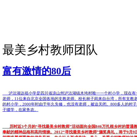
最美乡村教师团队
富有激情的80后
泸沽湖达祖小学是四川省凉山州泸沽湖镇木垮村唯一一个村小学，现在有七
老师，11位来自北京全国各地的支教老师。校长林子闳来自台湾，所有支教老
的村小学，2000年时由于年久失修，也没有老师，被迫关闭。800多人的村
子辍学，在家务农。
历时近3个月的“寻找最美乡村教师”活动面向全国846万扎根乡村的普
奉献的精神品格和高尚情操。2012“寻找最美乡村教师”颁奖典礼，将于9月9日晚20