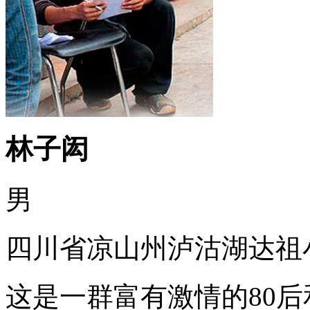
林子闳
男
四川省凉山州泸沽湖达祖
这是一群富有激情的80后