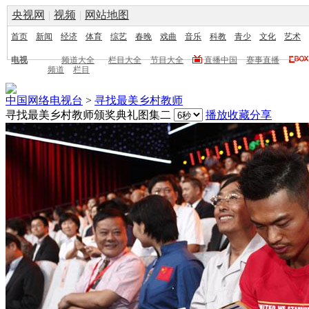
央视网
|
视频
|
网站地图
首页
新闻
经济
体育
综艺
春晚
戏曲
音乐
科教
青少
文化
艺术
电视
频道大全
栏目大全
节目大全
直播中国
赛事直播
频道
栏目
中国网络电视台
>
寻找最美乡村教师
寻找最美乡村教师颁奖典礼图集二
播放
收藏
分享