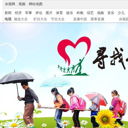
央视网
|
视频
|
网站地图
新闻
经济
军事
评论
图片
体育
娱乐
科教
综艺
戏曲
音乐
少儿
电视
频道大全
栏目大全
节目大全
直播中国
赛事直播
央视