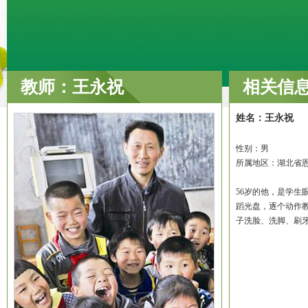
教师：王永祝
相关信
姓名：王永祝
性别：男
所属地区：湖北省
56岁的他，是学生
蹈光盘，逐个动作教
子洗脸、洗脚、刷牙