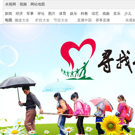
央视网
|
视频
|
网站地图
新闻
经济
军事
评论
图片
体育
娱乐
科教
综艺
戏曲
音乐
少儿
电视
频道大全
栏目大全
节目大全
直播中国
赛事直播
央视