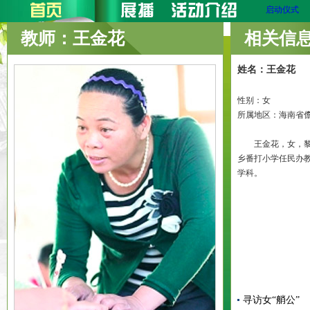
教师：王金花
相关信
姓名：王金花
性别：女
所属地区：海南省
王金花，女，黎族，
乡番打小学任民办教
学科。
寻访女“艄公”