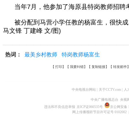
当年7月，他参加了海原县特岗教师招聘
被分配到马营小学任教的杨富生，很快成了“
马文锋 丁建峰 文/图)
热词：
最美乡村教师
特岗教师杨富生
【
打印
】【
我要纠错
】【
复制链接
】【
转发邮件
中央电视台网站
|
关于CCTV.com
|
人
中央广播电视总台 央视
违法和不良信息举报
京ICP证060535号
京公网安备 11
网上传播视听节目许可证号 0102002