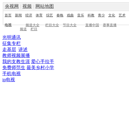
央视网
|
视频
|
网站地图
首页
新闻
经济
体育
综艺
春晚
戏曲
音乐
科教
青少
文化
艺术
电视
频道大全
栏目大全
节目大全
直播中国
赛事直播
频道
栏目
光明通讯
征集专栏
走基层
讲述
教师视频展播
我的支教生涯
爱心手拉手
免费师范生
最美乡村小学
手机电视
ip电视