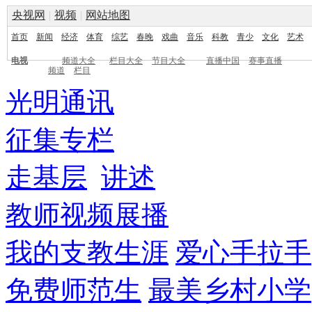
央视网
|
视频
|
网站地图
首页
新闻
经济
体育
综艺
春晚
戏曲
音乐
科教
青少
文化
艺术
电视
频道大全
栏目大全
节目大全
直播中国
赛事直播
频道
栏目
光明通讯
征集专栏
走基层
讲述
教师视频展播
我的支教生涯
爱心手拉手
免费师范生
最美乡村小学