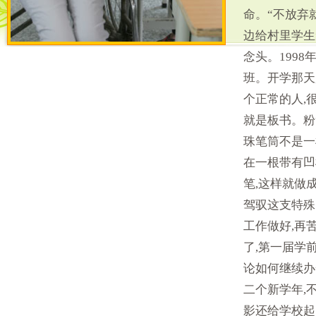
命。“不放弃
边给村里学生
念头。199
班。开学那天
个正常的人,
就是板书。粉
珠笔筒不是一
在一根带有凹
笔,这样就做
驾驭这支特殊
工作做好,再
了,第一届学
论如何继续办
二个新学年,
影还给学校起