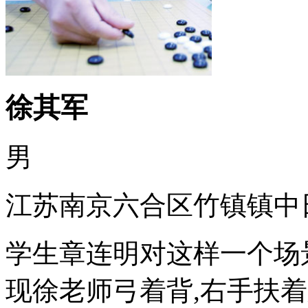
徐其军
男
江苏南京六合区竹镇镇中
学生章连明对这样一个场
现徐老师弓着背,右手扶着