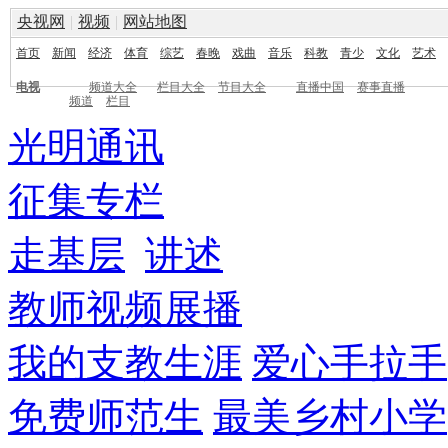
央视网
|
视频
|
网站地图
首页
新闻
经济
体育
综艺
春晚
戏曲
音乐
科教
青少
文化
艺术
电视
频道大全
栏目大全
节目大全
直播中国
赛事直播
频道
栏目
光明通讯
征集专栏
走基层
讲述
教师视频展播
我的支教生涯
爱心手拉手
免费师范生
最美乡村小学