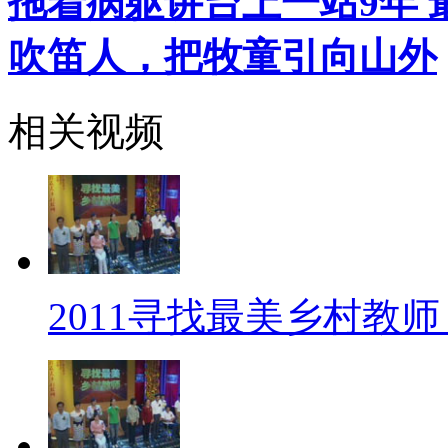
拖着病躯讲台上一站9年
吹笛人，把牧童引向山外
相关视频
2011寻找最美乡村教